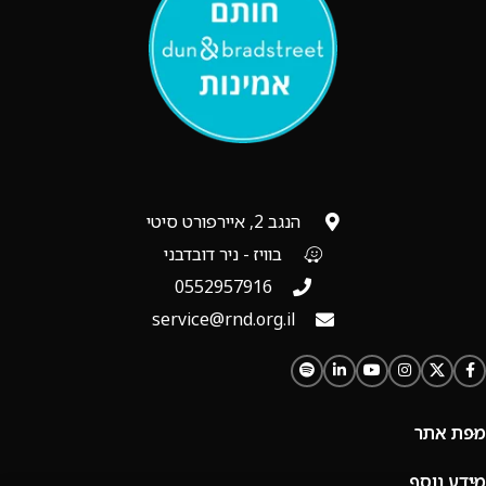
הנגב 2, איירפורט סיטי
בוויז - ניר דובדבני
0552957916
service@rnd.org.il
מפת אתר
מידע נוסף