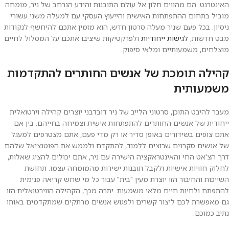
האינטרנט. הם מהווים חלון אל עולם התובנות והידע הנרחב של ניר, מומחה
מוביל בתחום ההתפתחות האישית והייעוץ העסקי עם למעלה משני עשורי
ניסיון. בכל פעם שניר מעלה סרטון חדש, הוא מזמין אתכם להיחשף לנקודות
מבט חדשות,
לגישות ייחודיות
ולפרקטיקות שיציבו אתכם על המסלול לחיים
מוצלחים, משמעותיים ומלאי סיפוק.
קהילה תומכת של אנשים החותרים להתקדמות
משמעותית
מעבר להיבט התוכן, סרטוני הלייב של ניר דובדבני יוצרים קהילה וירטואלית
ייחודית של אנשים החותרים להתפתחות אישית וצמיחה בחייהם. בין אם
אתם צופים בשידורים באופן סדיר או רק מדי פעם, אתם מצטרפים למעגל
של אנשים סקרנים שרוצים ללמוד, להתקדם ולממש את הפוטנציאל שלהם.
דרך הצ'אט החי והאינטראקציה הישירה עם ניר, אתם יכולים להציג שאלות,
לחלוק חוויות אישיות ולקבל תובנות ישירות מהמומחה עצמו. תחושת
השייכות והחיבור הזו יוצרת מעין "בית" עבור כל מי שחש קריאה פנימית
להתפתח ולחיות חיים מלאי משמעות. יתרה מכך, הקהילה הווירטואלית הזו
גם מאפשרת לכם ליצור קשרים ולפגוש אנשים מרתקים שמתקדמים באותו
נתיב כמוכם.