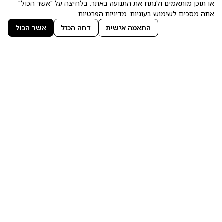
או תוכן מותאמים ולנתח את התנועה באתר. בלחיצה על "אשר הכול"
אתה מסכים לשימוש בעוגיות.
מדיניות הפרטיות
התאמה אישית
דחה הכול
אשר הכול
הנגב 2, איירפורט סיטי
בוויז - ניר דובדבני
0552957916
service@rnd.org.il
מפת אתר
מידע נוסף
הכשרות וקורסים
© כל הזכויות שמורות לקבוצת RND, ניר דובדבני |
עיצוב UX/UI ובניית