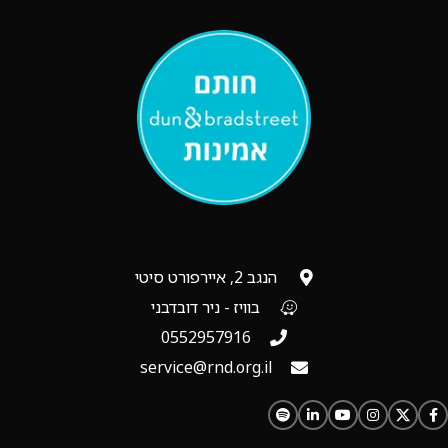
הנגב 2, איירפורט סיטי
בוויז - ניר דובדבני
0552957916
service@rnd.org.il