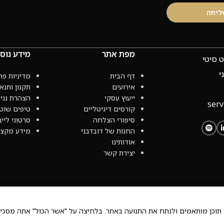
ליחה
מפת אתר
מידע נוס
י
דף הבית
מדיניות פר
אירועים
תקנון ותנא
ייעוץ עסקי
הצהרת נגי
serv
קורסים דיגיטליים
טיפים שוט
סיפורי הצלחה
סרטוני לייב
החנות של דובדבני
מידע מקצו
אודותינו
יצירת קשר
R, ניר דובדבני |
עיצוב UX/UI ובניית אתרים - סטודיו פרץ
 תוכן מותאמים ולנתח את התנועה באתר. בלחיצה על "אשר הכול" אתה מסכים