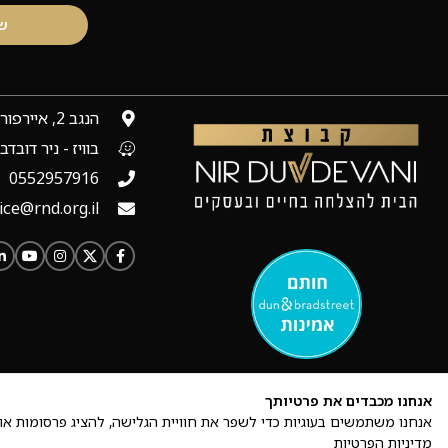
ש
הנגב 2, איירפורט סיטי
בוויז - ניר דובדבנ
0552957916
ice@rnd.org.il
אנחנו מכבדים את פרטיותך
© כל הזכויות שמורות לקבוצת ND
אנחנו משתמשים בעוגיות כדי לשפר את חוויית הגלישה, להציג פרסומות או
מדיניות הפרטיות