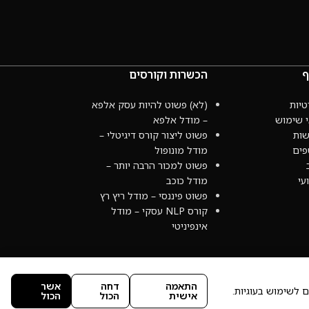
ף
הכשרות וקורסים
טיות
(לא) פשוט להיות עסק אלפא
י שימוש
– מודל אלפא
שות
פשוט ליצור קורס דיגיטלי –
פים
מודל מונופול
פשוט למכור הרבה יותר –
עי
מודל כוכב
פשוט פיננסי – מודל ריץ רץ
קורס NLP עסקי – מודל
אינפיניטי
התאמה
דחה
אשר
 לשימוש בעוגיות.
אישית
הכול
הכול