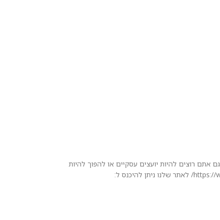
אתם רוצים להיות יועצים עסקיים או להפוך להיות
יועצים עסקיים בעסק שלכם ולקחת את העסק שלכם לרמה הבאה תתקשר למספר: *8406 תעקבו אחרי באינסטגרם: https://www.instagram.com/nir_duvdevani/ לאתר שלנו ניתן להיכנס ל: