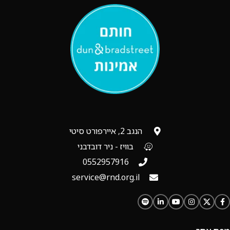
הנגב 2, איירפורט סיטי
בוויז - ניר דובדבני
0552957916
service@rnd.org.il