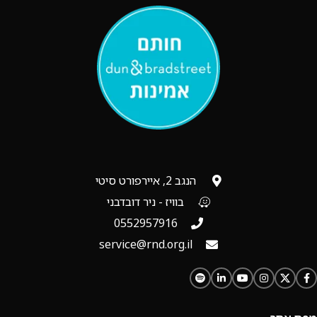
הנגב 2, איירפורט סיטי
בוויז - ניר דובדבני
0552957916
service@rnd.org.il