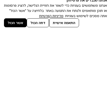
אנחנו מכבדים את פרטיותך
מתחילים בשינוי עכשיו!
השאירו פרטים כאן
אנחנו משתמשים בעוגיות כדי לשפר את חוויית הגלישה, להציג פרסומות
או תוכן מותאמים ולנתח את התנועה באתר. בלחיצה על "אשר הכול"
אתה מסכים לשימוש בעוגיות.
מדיניות הפרטיות
התאמה אישית
דחה הכול
אשר הכול
אני מסכים/ה ל
מדיניות הפרטיות
של האתר
שליחה
הירשמו לניוזלטר שלנו
וקבלו עדכונים על קורסים, כנסים ומוצרים