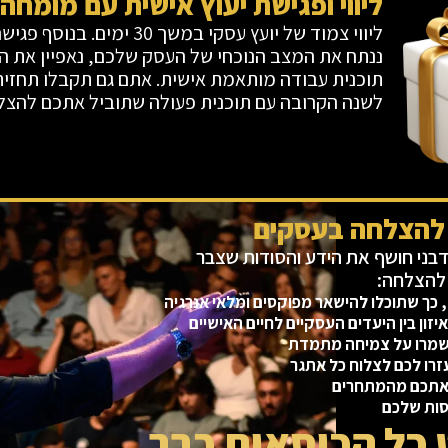
ליווי ופגישת יעוץ אישית עם מומחה
ננתח את המצב הנוכחי של העסק שלכם, נאפיין את ה
תוכנית עבודה מותאמת אישית. אתם גם תקבלו תחזי
לשנה הקרובה עם תוכנית פעולה שתוביל אתכם להצל
27/, בה ניר דובדבני חושף את הידע והסודות שצבר
 כך שתוכלו להישאר מפוקסים ומלאי אנרגיה
איזון בין היעדים העסקיים לחיים האישיים
ישמרו על צמיחה מתמדת
זרו לכם לצלוח כל אתגר
ט אתכם מהמתחרים
סות שלכם
 כל הכיסאות כבר