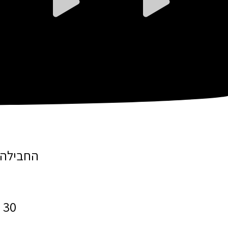
החבילה הזאת, בשו
30 ימים של ליווי מלא ללא אותיות קטנות וללא שום קאצ