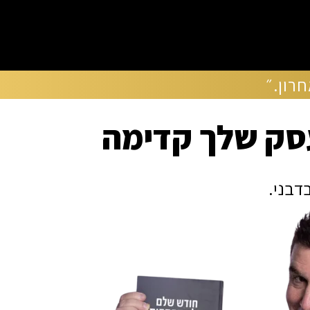
רון.״
עסק שלך קדימה
פתח 